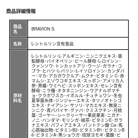
商品詳細情報
商品
BRAVION S.
名
名称
L-シトルリン含有食品
L-シトルリン･L-アルギニン･ニンニクエキス･亜
鉛酵母･バイオペリン･ビール酵母･L-ロイシン･
クァンソウ･トンカットアリ･ウージ･ガラナ･コ
ブラ･ヒハツ･L-バリン･L-イソロイシン･カンダバ
ー･マカ･アカガウクルア･ムクナ･ビタミン C･赤
マムシ･エゾウコギエキス･スッポン･アメリカ人
参･黒蟻･ウミヘビ･スッポンエキス･セレン含有
酵母･ニラ種･オタネニンジン･ウアナルポマチ
原材
ョ･クラボワスカ･イポルル･チュチュワシ･冬虫
料名
夏草菌糸体･ジンジャーエキス･タツノオトシゴ
エキス･ナイアシン･サソリ･マカエキス･無臭ニ
ンニク･青パパイヤ･グァバ･クミスクチン･月桃
葉･ゴーヤー･シークヮーサー果皮果実･ニガナ･
ノニ･ハンダマ･モリンガ･緑茶･ビタミンE･ガラ
ナエキス･パフィアエキス･パントテン酸 Ca･馬
心筋抽出物･ビタミンB2･ビタミンB1･ビタミンB
6･ビタミンA･黒ショウガ･琉球ヨモギ･葉酸･ビ