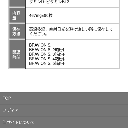
タミンD･ビタミンB12
内容
467mg×90粒
量
保存
高温多湿、直射日光を避け涼しい所に保存して
方法
ください。
BRAVION S.
BRAVION S. 2箱ｾｯﾄ
関連
BRAVION S. 3箱ｾｯﾄ
商品
BRAVION S. 4箱ｾｯﾄ
BRAVION S. 5箱ｾｯﾄ
TOP
メディア
当サイトについて