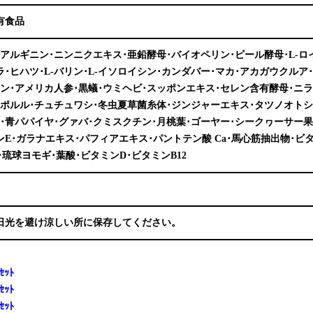
有食品
L-アルギニン･ニンニクエキス･亜鉛酵母･バイオペリン･ビール酵母･L-
ラ･ヒハツ･L-バリン･L-イソロイシン･カンダバー･マカ･アカガウクルア
ン･アメリカ人参･黒蟻･ウミヘビ･スッポンエキス･セレン含有酵母･ニ
ポルル･チュチュワシ･冬虫夏草菌糸体･ジンジャーエキス･タツノオトシ
･青パパイヤ･グァバ･クミスクチン･月桃葉･ゴーヤー･シークヮーサー果
ンE･ガラナエキス･パフィアエキス･パントテン酸 Ca･馬心筋抽出物･ビタ
･琉球ヨモギ･葉酸･ビタミンD･ビタミンB12
日光を避け涼しい所に保存してください。
ｾｯﾄ
ｾｯﾄ
ｾｯﾄ