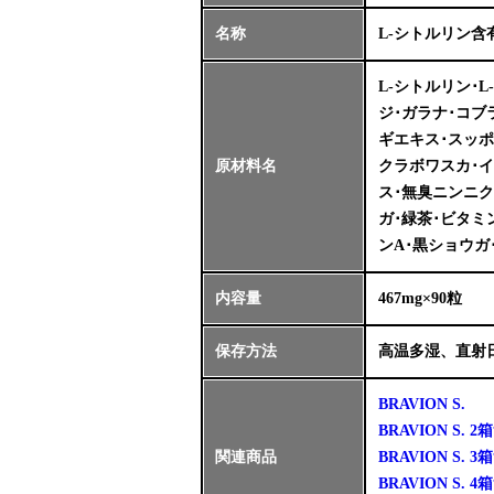
名称
L-シトルリン含
L-シトルリン･
ジ･ガラナ･コブ
ギエキス･スッポ
原材料名
クラボワスカ･イ
ス･無臭ニンニク
ガ･緑茶･ビタミ
ンA･黒ショウガ
内容量
467mg×90粒
保存方法
高温多湿、直射
BRAVION S.
BRAVION S. 2箱
関連商品
BRAVION S. 3箱
BRAVION S. 4箱