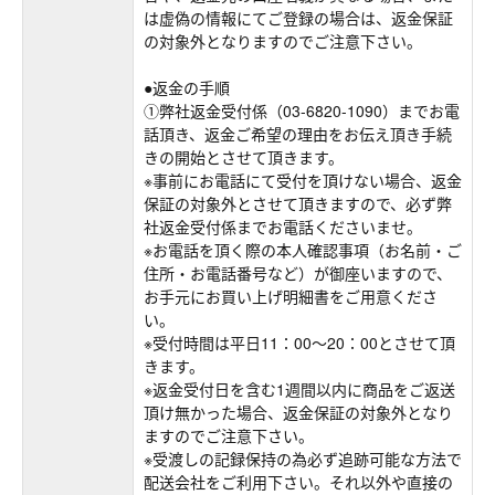
は虚偽の情報にてご登録の場合は、返金保証
の対象外となりますのでご注意下さい。
●返金の手順
①弊社返金受付係（03-6820-1090）までお電
話頂き、返金ご希望の理由をお伝え頂き手続
きの開始とさせて頂きます。
※事前にお電話にて受付を頂けない場合、返金
保証の対象外とさせて頂きますので、必ず弊
社返金受付係までお電話くださいませ。
※お電話を頂く際の本人確認事項（お名前・ご
住所・お電話番号など）が御座いますので、
お手元にお買い上げ明細書をご用意くださ
い。
※受付時間は平日11：00～20：00とさせて頂
きます。
※返金受付日を含む1週間以内に商品をご返送
頂け無かった場合、返金保証の対象外となり
ますのでご注意下さい。
※受渡しの記録保持の為必ず追跡可能な方法で
配送会社をご利用下さい。それ以外や直接の