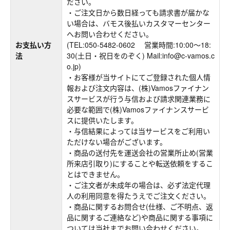
ださい。
・ご注文日から数日経っても請求書が届かな
い場合は、バモス後払いカスタマーセンター
へお問い合わせください。
お支払い方
(TEL:050-5482-0602 営業時間:10:00～18:
法
30(土日・祝日をのぞく) Mail:info@c-vamos.c
o.jp)
・お客様が当サイトにてご登録された個人情
報および注文内容は、(株)Vamosファイナン
スサービスが行う与信および請求関連業務に
必要な範囲で(株)Vamosファイナンスサービ
スに提供いたします。
・与信結果によっては当サービスをご利用い
ただけない場合がございます。
・商品の送付先を運送会社の営業所止め(営業
所来店引取り)にすることや転送依頼をするこ
とはできません。
・ご注文者が未成年の場合は、必ず法定代理
人の利用同意を得たうえでご注文ください。
・商品に関するお問合せ(仕様、ご不明点、返
品に関するご連絡など)や商品に関する事項に
ついては当社までお問い合わせください。