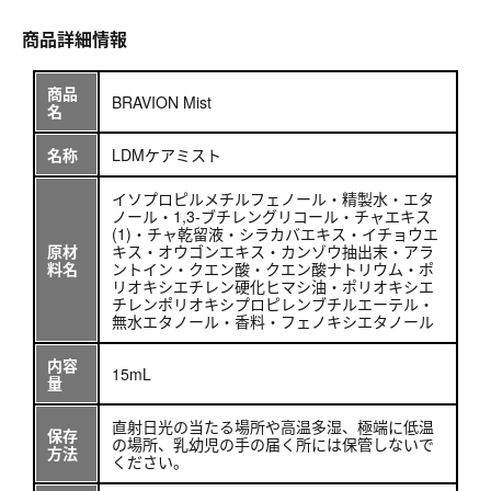
商品詳細情報
商品
BRAVION Mist
名
名称
LDMケアミスト
イソプロピルメチルフェノール・精製水・エタ
ノール・1,3-ブチレングリコール・チャエキス
(1)・チャ乾留液・シラカバエキス・イチョウエ
原材
キス・オウゴンエキス・カンゾウ抽出末・アラ
料名
ントイン・クエン酸・クエン酸ナトリウム・ポ
リオキシエチレン硬化ヒマシ油・ポリオキシエ
チレンポリオキシプロピレンブチルエーテル・
無水エタノール・香料・フェノキシエタノール
内容
15mL
量
直射日光の当たる場所や高温多湿、極端に低温
保存
の場所、乳幼児の手の届く所には保管しないで
方法
ください。