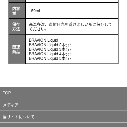
内容
150mL
量
保存
高温多湿、直射日光を避け涼しい所に保存して
方法
ください。
BRAVION Liquid
BRAVION Liquid 2本ｾｯﾄ
関連
BRAVION Liquid 3本ｾｯﾄ
商品
BRAVION Liquid 4本ｾｯﾄ
BRAVION Liquid 5本ｾｯﾄ
TOP
メディア
当サイトについて