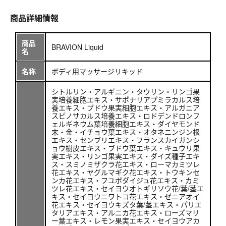
商品詳細情報
商品
BRAVION Liquid
名
名称
ボディ用マッサージリキッド
シトルリン・アルギニン・タウリン・リンゴ果
実培養細胞エキス・サポナリアプミラカルス培
養エキス・ブドウ果実細胞エキス・アルガニア
スピノサカルス培養エキス・ロドデンドロンフ
ェルギネウム葉培養細胞エキス・ダイヤモンド
末・金・イチョウ葉エキス・オタネニンジン根
エキス・センブリエキス・フランスカイガンシ
ョウ樹皮エキス・ブドウ葉エキス・キュウリ果
実エキス・リンゴ果実エキス・ダイズ種子エキ
ス・スミノミザクラ花エキス・ローマカミツレ
花エキス・ヤグルマギク花エキス・トウキンセ
ンカ花エキス・フユボダイジュ花エキス・カミ
ツレ花エキス・セイヨウオトギリソウ花/葉/茎エ
キス・セイヨウニワトコ花エキス・ゼニアオイ
花エキス・セイヨウキズタ葉/茎エキス・パリエ
タリアエキス・アルニカ花エキス・ローズマリ
ー葉エキス・レモン果実エキス・セイヨウアカ