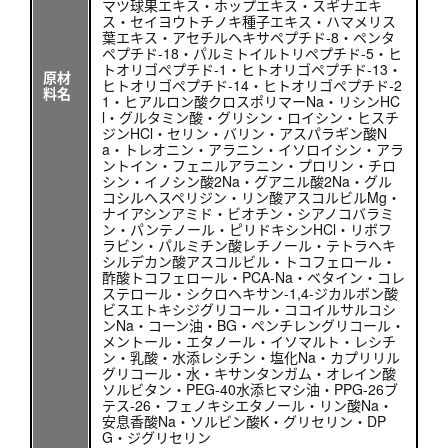
マツ球果エキス・ホップエキス・スギナエキ
ス・セイヨウトチノキ種子エキス・ハマメリス
葉エキス・アセチルヘキサペプチド-8・ペンタ
ペプチド-18・パルミトイルトリペプチド-5・ヒ
トオリゴペプチド-1・ヒトオリゴペプチド-13・
原材
ヒトオリゴペプチド-14・ヒトオリゴペプチド-2
料名
1・ヒアルロン酸クロスポリマーNa・リシンHC
l・グルタミン酸・グリシン・ロイシン・ヒスチ
ジンHCl・セリン・バリン・アスパラギン酸N
a・トレオニン・アラニン・イソロイシン・アラ
ントイン・フェニルアラニン・プロリン・チロ
シン・イノシン酸2Na・グアニル酸2Na・グル
コシルヘスペリジン・リン酸アスコルビルMg・
ナイアシンアミド・ビオチン・シアノコバラミ
ン・パンテノール・ピリドキシンHCl・リボフ
ラビン・パルミチン酸レチノール・テトラヘキ
シルデカン酸アスコルビル・トコフェロール・
酢酸トコフェロール・PCA-Na・ベタイン・コレ
ステロール・シクロヘキサン-1,4-ジカルボン酸
ビスエトキシジグリコール・ココイルサルコシ
ンNa・コーン油・BG・ペンチレングリコール・
メントール・エタノール・イソマルト・レシチ
ン・乳酸・水添レシチン・塩化Na・カプリリル
グリコール・水・キサンタンガム・オレイン酸
ソルビタン・PEG-40水添ヒマシ油・PPG-26ブ
テス-26・フェノキシエタノール・リン酸Na・
安息香酸Na・ソルビン酸K・グリセリン・DP
G・ジグリセリン